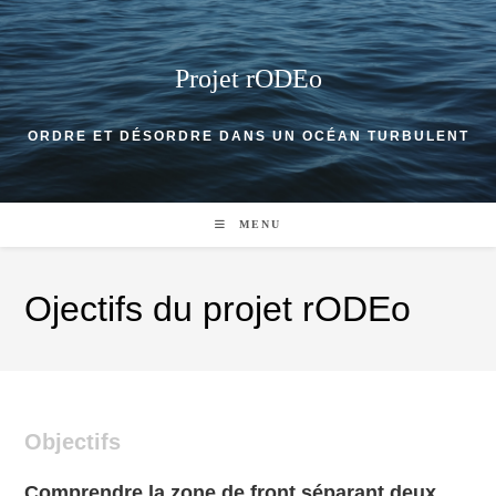
Skip
to
content
Projet rODEo
ORDRE ET DÉSORDRE DANS UN OCÉAN TURBULENT
MENU
Ojectifs du projet rODEo
Objectifs
Comprendre la zone de front séparant deux