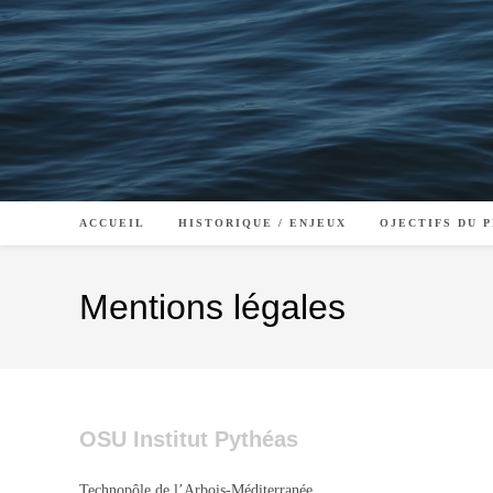
Skip
to
content
ACCUEIL
HISTORIQUE / ENJEUX
OJECTIFS DU 
Mentions légales
OSU Institut Pythéas
Technopôle de l’Arbois-Méditerranée